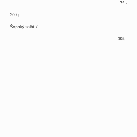
79,-
200g
Šopský salát
7
105,-