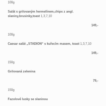
100g
Salát s grilovaným hermelínem,chips z angl.
slaniny,brusinky,toast
1,3,7,10
149,-
100g
Caesar salát „STADION“ s kuřecím masem, toast
1,3,7,10
149,-
150g
Grilovaná zelenina
79,-
150g
Fazolové lusky se slaninou